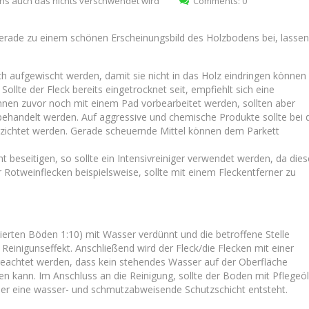
uns auch das nichts verschwendet wird“
Comments: 0
gerade zu einem schönen Erscheinungsbild des Holzbodens bei, lassen
ch aufgewischt werden, damit sie nicht in das Holz eindringen können
ollte der Fleck bereits eingetrocknet seit, empfiehlt sich eine
nen zuvor noch mit einem Pad vorbearbeitet werden, sollten aber
ehandelt werden. Auf aggressive und chemische Produkte sollte bei 
erzichtet werden. Gerade scheuernde Mittel können dem Parkett
t beseitigen, so sollte ein Intensivreiniger verwendet werden, da dies
 Rotweinflecken beispielsweise, sollte mit einem Fleckentferner zu
ckierten Böden 1:10) mit Wasser verdünnt und die betroffene Stelle
 Reinigunseffekt. Anschließend wird der Fleck/die Flecken mit einer
geachtet werden, dass kein stehendes Wasser auf der Oberfläche
 kann. Im Anschluss an die Reinigung, sollte der Boden mit Pflegeö
er eine wasser- und schmutzabweisende Schutzschicht entsteht.