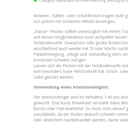
Category:
Reparatur und Renovierung „Wichtig ist 
Rotwein-, Kaffee- oder Schuhflecken tragen nicht 
sich jedoch mit einfachen Mitteln beseitigen.
„Nasse“ Flecken sollten unverzüglich mit einem Tu
und diesen möglicherweise noch aufquellen lassen. S
Holzbodenseife. Gewachste oder geölte Böden kön
anschließend auch wieder mit Öl oder Wachs nachb
Parkettreinigung, -pflege und -behandlung stets v
immensen Schaden zufügen.
Lassen sich die Flecken mit der Holzbodenseife nich
eine besonders hohe Fettlösekraft hat. Schuh- oder
Leibe gerückt werden.
Verwendung eines Intensivreinigers:
Der Intensivreiniger wird im Verhältnis 1:40 (bei la
gewischt. Eine kurze Einwirkzeit verstärkt dabei den
Bürste oder Pad bearbeitet. Es muss stets darauf 
zurückbleibt, da der Boden dadurch Schaden nehmen
oder Ähnlichem nachbehandelt werden, damit wied